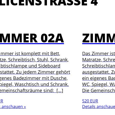
ICENSTRASSE 4
IMMER 02A
ZIMM
immer ist komplett mit Bett,
Das Zimmer ist
ze, Schreibtisch, Stuhl, Schrank,
Matratze, Schre
ibtischlampe und Sideboard
Schreibtischl
stattet. Zu jedem Zimmer gehört
ausgestattet. 
igenes Badezimmer mit Dusche,
ein eigenes B
piegel, Waschtisch und Schrank.
WC, Spiegel, W
emeinschaftsräume sind: […]
Die Gemeinsch
UR
520 EUR
s anschauen »
Details anschaue