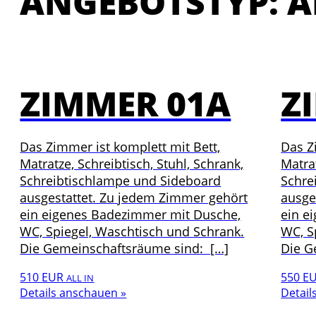
ANGEBOTSTYP: AL
ZIMMER 01A
Z
Das Zimmer ist komplett mit Bett,
Das Z
Matratze, Schreibtisch, Stuhl, Schrank,
Matrat
Schreibtischlampe und Sideboard
Schre
ausgestattet. Zu jedem Zimmer gehört
ausge
ein eigenes Badezimmer mit Dusche,
ein e
WC, Spiegel, Waschtisch und Schrank.
WC, S
Die Gemeinschaftsräume sind: […]
Die G
510 EUR
550 E
ALL IN
Details anschauen »
Detail