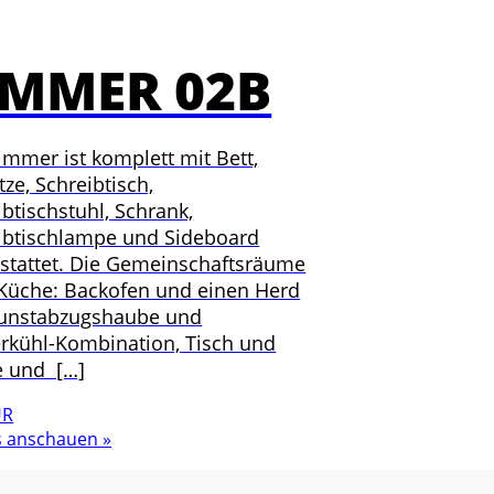
IMMER 02B
immer ist komplett mit Bett,
ze, Schreibtisch,
ibtischstuhl, Schrank,
ibtischlampe und Sideboard
stattet. Die Gemeinschaftsräume
 Küche: Backofen und einen Herd
unstabzugshaube und
erkühl-Kombination, Tisch und
e und […]
UR
s anschauen »