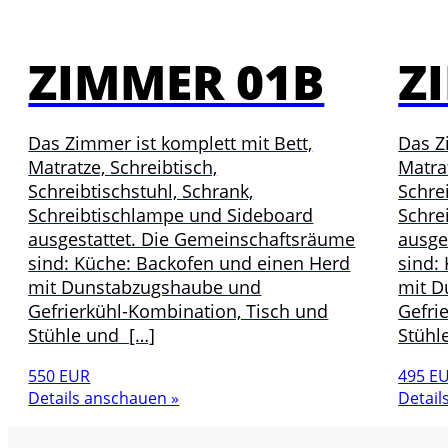
ZIMMER 01B
Z
Das Zimmer ist komplett mit Bett,
Das Z
Matratze, Schreibtisch,
Matrat
Schreibtischstuhl, Schrank,
Schre
Schreibtischlampe und Sideboard
Schre
ausgestattet. Die Gemeinschaftsräume
ausge
sind: Küche: Backofen und einen Herd
sind:
mit Dunstabzugshaube und
mit D
Gefrierkühl-Kombination, Tisch und
Gefri
Stühle und […]
Stühl
550 EUR
495 E
Details anschauen »
Detail