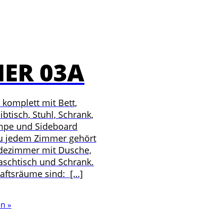
ER 03A
 komplett mit Bett,
ibtisch, Stuhl, Schrank,
ampe und Sideboard
Zu jedem Zimmer gehört
adezimmer mit Dusche,
aschtisch und Schrank.
aftsräume sind: […]
n »