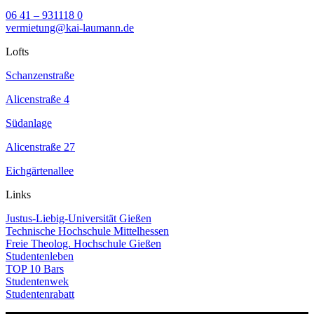
06 41 – 931118 0
vermietung@kai-laumann.de
Lofts
Schanzenstraße
Alicenstraße 4
Südanlage
Alicenstraße 27
Eichgärtenallee
Links
Justus-Liebig-Universität Gießen
Technische Hochschule Mittelhessen
Freie Theolog. Hochschule Gießen
Studentenleben
TOP 10 Bars
Studentenwek
Studentenrabatt