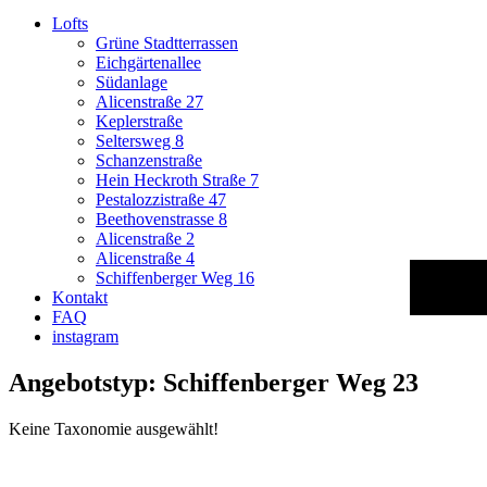
Lofts
Grüne Stadtterrassen
Eichgärtenallee
Südanlage
Alicenstraße 27
Keplerstraße
Seltersweg 8
Schanzenstraße
Hein Heckroth Straße 7
Pestalozzistraße 47
Beethovenstrasse 8
Alicenstraße 2
Alicenstraße 4
Schiffenberger Weg 16
Bu
Kontakt
FAQ
instagram
Angebotstyp: Schiffenberger Weg 23
Keine Taxonomie ausgewählt!