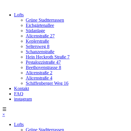
Lofts
Grüne Stadtterrassen
Eichgärtenallee
Südanlage
Alicenstraße 27
Keplerstraße
Seltersweg 8
Schanzenstraße
Hein Heckroth Straße 7
Pestalozzistraße 47
Beethovenstrasse 8
Alicenstraße 2
Alicenstraße 4
Schiffenberger Weg 16
Kontakt
FAQ
instagram
☰
×
Lofts
Grüne Stadtterrassen