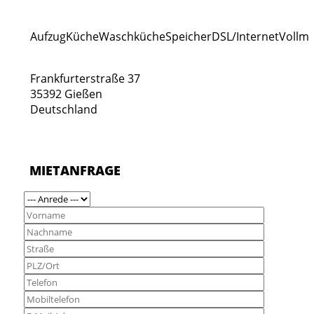
Aufzug
Küche
Waschküche
Speicher
DSL/Internet
Vollmö
Frankfurterstraße 37
35392 Gießen
Deutschland
MIETANFRAGE