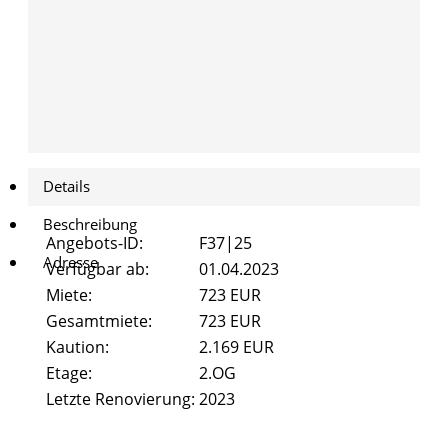
Pestalozzistraße 47
Pestalozzistraße
47
Beethovenstrasse 8
eethovenstrasse
Alicenstraße 2
8
Alicenstraße 4
Alicenstraße 2
Details
Schiffenberger Weg 16
Alicenstraße 4
Beschreibung
Angebots-ID:
F37|25
Kontakt
Adresse
Schiffenberger
Verfügbar ab:
01.04.2023
Weg 16
Miete:
723 EUR
FAQ
Gesamtmiete:
723 EUR
Kontakt
Kaution:
2.169 EUR
Etage:
2.OG
FAQ
Letzte Renovierung:
2023