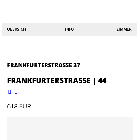
☰
×
Lofts
ÜBERSICHT
INFO
ZIMMER
Grüne Stadtterrassen
Eichgärtenallee
Südanlage
FRANKFURTERSTRASSE 37
Alicenstraße 27
FRANKFURTERSTRASSE | 44
Keplerstraße
Seltersweg 8
618 EUR
Schanzenstraße
Hein Heckroth Straße 7