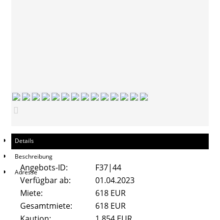
Pestalozzistraße 47
Beethovenstrasse 8
Alicenstraße 2
Alicenstraße 4
Schiffenberger Weg 16
Kontakt
Details
FAQ
Beschreibung
Angebots-ID:
F37|44
Adresse
Verfügbar ab:
01.04.2023
Miete:
618 EUR
Gesamtmiete:
618 EUR
Kaution:
1.854 EUR