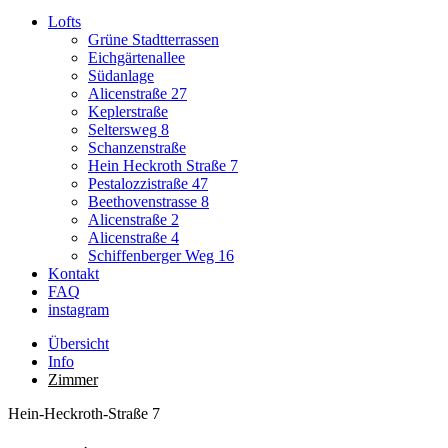
Lofts
Grüne Stadtterrassen
Eichgärtenallee
Südanlage
Alicenstraße 27
Keplerstraße
Seltersweg 8
Schanzenstraße
Hein Heckroth Straße 7
Pestalozzistraße 47
Beethovenstrasse 8
Alicenstraße 2
Alicenstraße 4
Schiffenberger Weg 16
Kontakt
FAQ
instagram
Übersicht
Info
Zimmer
Hein-Heckroth-Straße 7