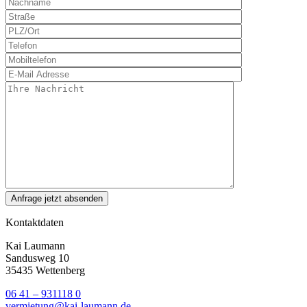
Kontaktdaten
Kai Laumann
Sandusweg 10
35435 Wettenberg
06 41 – 931118 0
vermietung@kai-laumann.de