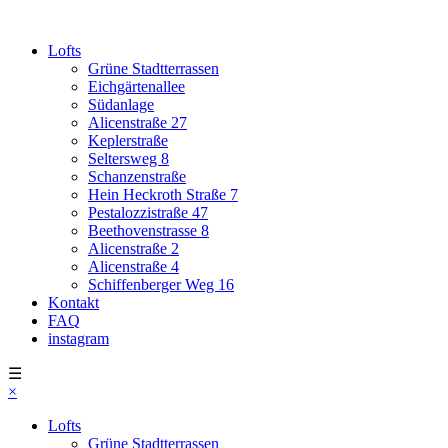
Lofts
Grüne Stadtterrassen
Eichgärtenallee
Südanlage
Alicenstraße 27
Keplerstraße
Seltersweg 8
Schanzenstraße
Hein Heckroth Straße 7
Pestalozzistraße 47
Beethovenstrasse 8
Alicenstraße 2
Alicenstraße 4
Schiffenberger Weg 16
Kontakt
FAQ
instagram
☰
×
Lofts
Grüne Stadtterrassen