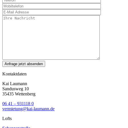
Kontaktdaten
Kai Laumann
Sandusweg 10
35435 Wettenberg
06 41 – 931118 0
vermietung@kai-laumann.de
Lofts