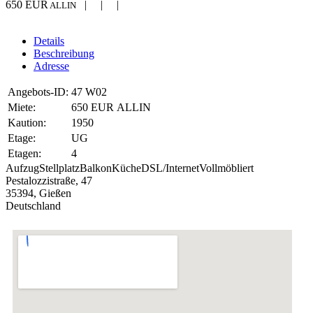
650 EUR
| | |
ALLIN
Details
Beschreibung
Adresse
Angebots-ID:
47 W02
Miete:
650 EUR ALLIN
Kaution:
1950
Etage:
UG
Etagen:
4
Aufzug
Stellplatz
Balkon
Küche
DSL/Internet
Vollmöbliert
Pestalozzistraße, 47
35394, Gießen
Deutschland