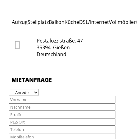
Aufzug
Stellplatz
Balkon
Küche
DSL/Internet
Vollmöbliert
Pestalozzistraße, 47
35394, Gießen
Deutschland
MIETANFRAGE