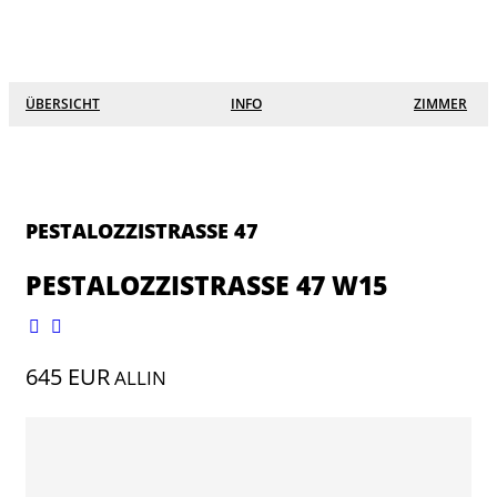
☰
×
Lofts
ÜBERSICHT
INFO
ZIMMER
Grüne Stadtterrassen
Eichgärtenallee
Südanlage
PESTALOZZISTRASSE 47
Alicenstraße 27
PESTALOZZISTRASSE 47 W15
Keplerstraße
Seltersweg 8
645 EUR
ALLIN
Schanzenstraße
Hein Heckroth Straße 7