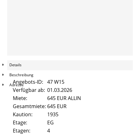
Pestalozzistraße 47
Beethovenstrasse 8
Alicenstraße 2
Alicenstraße 4
Schiffenberger Weg 16
Details
Beschreibung
Kontakt
Angebots-ID:
47 W15
Adresse
Verfügbar ab:
01.03.2026
FAQ
Miete:
645 EUR ALLIN
Gesamtmiete:
645 EUR
Kaution:
1935
Etage:
EG
Etagen:
4