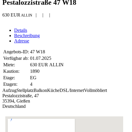
Pestalozzistraße 47 W18
630 EUR
| | |
ALLIN
Details
Beschreibung
Adresse
Angebots-ID:
47 W18
Verfügbar ab:
01.07.2025
Miete:
630 EUR ALLIN
Kaution:
1890
Etage:
EG
Etagen:
4
Aufzug
Stellplatz
Balkon
Küche
DSL/Internet
Vollmöbliert
Pestalozzistraße, 47
35394, Gießen
Deutschland