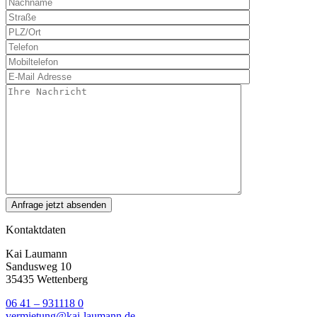
Kontaktdaten
Kai Laumann
Sandusweg 10
35435 Wettenberg
06 41 – 931118 0
vermietung@kai-laumann.de