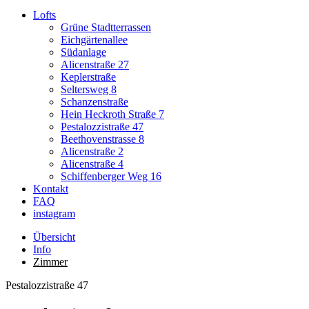
Lofts
Grüne Stadtterrassen
Eichgärtenallee
Südanlage
Alicenstraße 27
Keplerstraße
Seltersweg 8
Schanzenstraße
Hein Heckroth Straße 7
Pestalozzistraße 47
Beethovenstrasse 8
Alicenstraße 2
Alicenstraße 4
Schiffenberger Weg 16
Kontakt
FAQ
instagram
Übersicht
Info
Zimmer
Pestalozzistraße 47