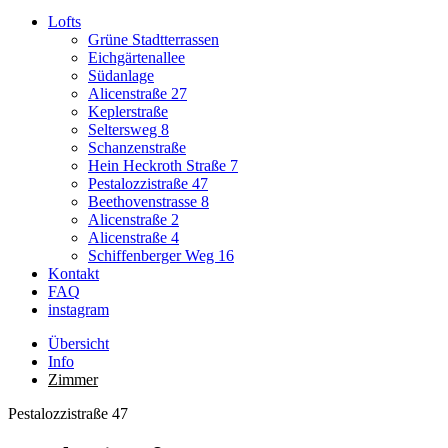
Lofts
Grüne Stadtterrassen
Eichgärtenallee
Südanlage
Alicenstraße 27
Keplerstraße
Seltersweg 8
Schanzenstraße
Hein Heckroth Straße 7
Pestalozzistraße 47
Beethovenstrasse 8
Alicenstraße 2
Alicenstraße 4
Schiffenberger Weg 16
Kontakt
FAQ
instagram
Übersicht
Info
Zimmer
Pestalozzistraße 47