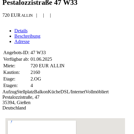
Pestalozzistraße 47 W33
720 EUR
| | |
ALLIN
Details
Beschreibung
Adresse
Angebots-ID:
47 W33
Verfügbar ab:
01.06.2025
Miete:
720 EUR ALLIN
Kaution:
2160
Etage:
2.OG
Etagen:
4
Aufzug
Stellplatz
Balkon
Küche
DSL/Internet
Vollmöbliert
Pestalozzistraße, 47
35394, Gießen
Deutschland