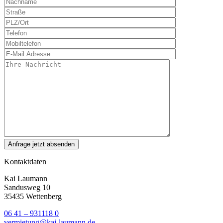
Kontaktdaten
Kai Laumann
Sandusweg 10
35435 Wettenberg
06 41 – 931118 0
vermietung@kai-laumann.de