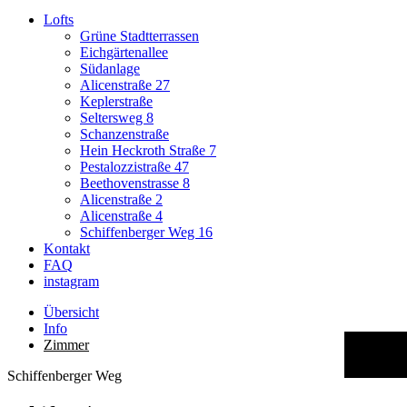
Lofts
Grüne Stadtterrassen
Eichgärtenallee
Südanlage
Alicenstraße 27
Keplerstraße
Seltersweg 8
Schanzenstraße
Hein Heckroth Straße 7
Pestalozzistraße 47
Beethovenstrasse 8
Alicenstraße 2
Alicenstraße 4
Schiffenberger Weg 16
Kontakt
FAQ
instagram
Übersicht
Info
Zimmer
B
Schiffenberger Weg