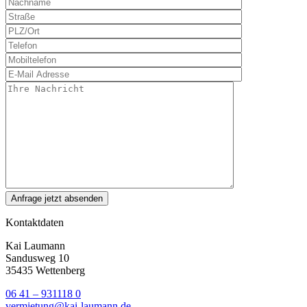
Kontaktdaten
Kai Laumann
Sandusweg 10
35435 Wettenberg
06 41 – 931118 0
vermietung@kai-laumann.de