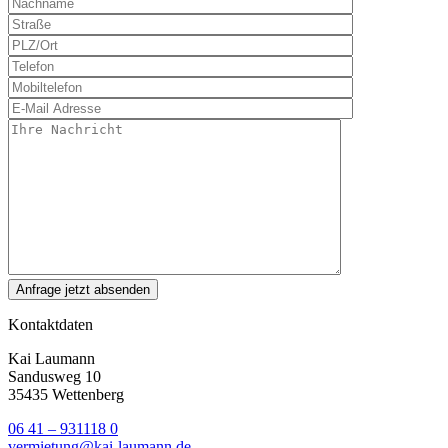
Kontaktdaten
Kai Laumann
Sandusweg 10
35435 Wettenberg
06 41 – 931118 0
vermietung@kai-laumann.de