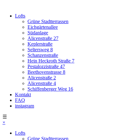
Lofts
Grüne Stadtterrassen
Eichgärtenallee
Südanlage
Alicenstraße 27
Keplerstraße
Seltersweg 8
Schanzenstraße
Hein Heckroth Straße 7
Pestalozzistraße 47
Beethovenstrasse 8
Alicenstraße 2
Alicenstraße 4
Schiffenberger Weg 16
Kontakt
FAQ
instagram
☰
×
Lofts
Grüne Stadtterrassen