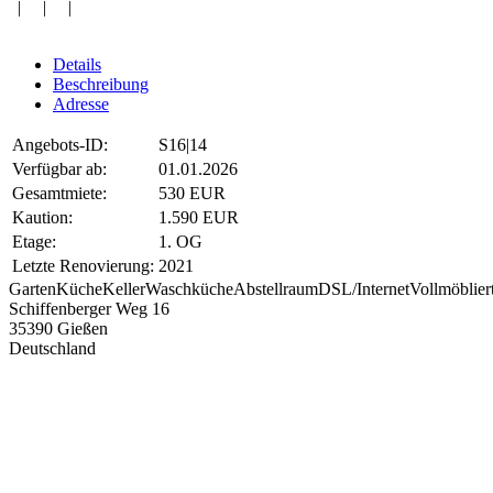
| | |
Details
Beschreibung
Adresse
Angebots-ID:
S16|14
Verfügbar ab:
01.01.2026
Gesamtmiete:
530 EUR
Kaution:
1.590 EUR
Etage:
1. OG
Letzte Renovierung:
2021
Garten
Küche
Keller
Waschküche
Abstellraum
DSL/Internet
Vollmöblier
Schiffenberger Weg 16
35390 Gießen
Deutschland