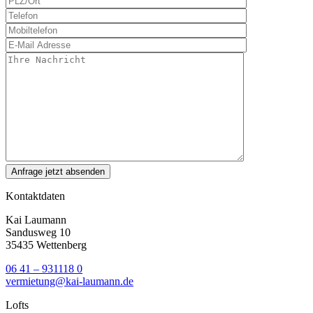
Kontaktdaten
Kai Laumann
Sandusweg 10
35435 Wettenberg
06 41 – 931118 0
vermietung@kai-laumann.de
Lofts