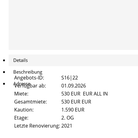
Details
Beschreibung
Angebots-ID:
S16|22
Adresse
Verfügbar ab:
01.09.2026
Miete:
530 EUR EUR ALL IN
Gesamtmiete:
530 EUR EUR
Kaution:
1.590 EUR
Etage:
2. OG
Letzte Renovierung:
2021