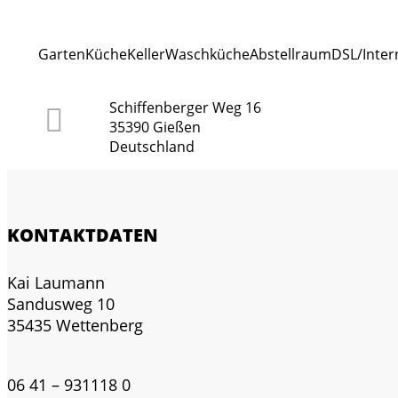
Garten
Küche
Keller
Waschküche
Abstellraum
DSL/Inter
Schiffenberger Weg 16
35390 Gießen
Deutschland
KONTAKTDATEN
Kai Laumann
Sandusweg 10
35435 Wettenberg
06 41 – 931118 0