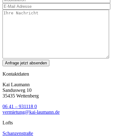
Kontaktdaten
Kai Laumann
Sandusweg 10
35435 Wettenberg
06 41 – 931118 0
vermietung@kai-laumann.de
Lofts
Schanzenstraße