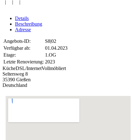
| | |
Details
Beschreibung
Adresse
Angebots-ID:
S8|02
Verfügbar ab:
01.04.2023
Etage:
1.OG
Letzte Renovierung:
2023
Küche
DSL/Internet
Vollmöbliert
Seltersweg 8
35390 Gießen
Deutschland