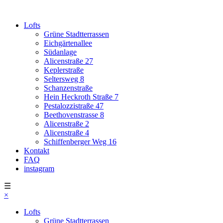
Lofts
Grüne Stadtterrassen
Eichgärtenallee
Südanlage
Alicenstraße 27
Keplerstraße
Seltersweg 8
Schanzenstraße
Hein Heckroth Straße 7
Pestalozzistraße 47
Beethovenstrasse 8
Alicenstraße 2
Alicenstraße 4
Schiffenberger Weg 16
Kontakt
FAQ
instagram
☰
×
Lofts
Grüne Stadtterrassen