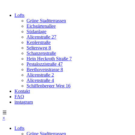
Lofts
Grüne Stadtterrassen
Eichgärtenallee
Südanlage
Alicenstraße 27
Keplerstraße
Seltersweg 8
Schanzenstraße
Hein Heckroth Straße 7
Pestalozzistraße 47
Beethovenstrasse 8
Alicenstraße 2
Alicenstraße 4
Schiffenberger Weg 16
Kontakt
FAQ
instagram
☰
×
Lofts
Grüne Stadtterrassen