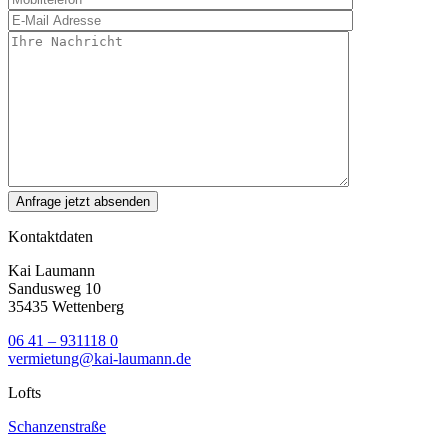
Kontaktdaten
Kai Laumann
Sandusweg 10
35435 Wettenberg
06 41 – 931118 0
vermietung@kai-laumann.de
Lofts
Schanzenstraße