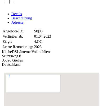
| | |
Details
Beschreibung
Adresse
Angebots-ID:
S8|05
Verfügbar ab:
01.04.2023
Etage:
4.OG
Letzte Renovierung:
2023
Küche
DSL/Internet
Vollmöbliert
Seltersweg 8
35390 Gießen
Deutschland