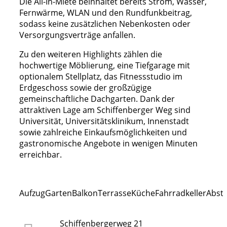
Die All-In-Miete beinhaltet bereits Strom, Wasser,
Fernwärme, WLAN und den Rundfunkbeitrag,
sodass keine zusätzlichen Nebenkosten oder
Versorgungsverträge anfallen.
Zu den weiteren Highlights zählen die
hochwertige Möblierung, eine Tiefgarage mit
optionalem Stellplatz, das Fitnessstudio im
Erdgeschoss sowie der großzügige
gemeinschaftliche Dachgarten. Dank der
attraktiven Lage am Schiffenberger Weg sind
Universität, Universitätsklinikum, Innenstadt
sowie zahlreiche Einkaufsmöglichkeiten und
gastronomische Angebote in wenigen Minuten
erreichbar.
Aufzug
Garten
Balkon
Terrasse
Küche
Fahrradkeller
Abst
Schiffenbergerweg 21