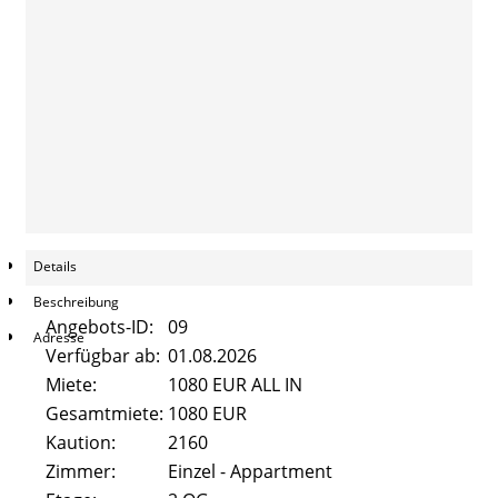
Pestalozzistraße 47
Beethovenstrasse 8
Alicenstraße 2
Alicenstraße 4
Schiffenberger Weg 16
Details
Kontakt
Beschreibung
Angebots-ID:
09
FAQ
Adresse
Verfügbar ab:
01.08.2026
Miete:
1080 EUR ALL IN
Gesamtmiete:
1080 EUR
Kaution:
2160
Zimmer:
Einzel - Appartment