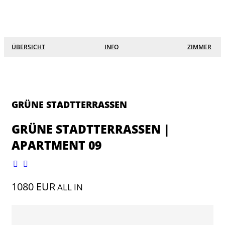
☰
×
Lofts
ÜBERSICHT
INFO
ZIMMER
Grüne Stadtterrassen
Eichgärtenallee
Südanlage
GRÜNE STADTTERRASSEN
Alicenstraße 27
GRÜNE STADTTERRASSEN |
APARTMENT 09
Keplerstraße
Seltersweg 8
1080 EUR
ALL IN
Schanzenstraße
Hein Heckroth Straße 7