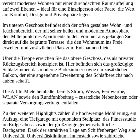
vereint modernes Wohnen mit einer durchdachten Raumaufteilung
auf zwei Ebenen – ideal für eine Einzelperson oder Paare, die Wert
auf Komfort, Design und Privatsphäre legen.
Im unteren Geschoss befindet sich der offen gestaltete Wohn- und
Küchenbereich, der mit seiner hellen und modernen Atmosphäre
den Mittelpunkt des Apartments bildet. Von hier aus gelangen Sie
direkt auf die begrünte Terrasse, die den Wohnraum ins Freie
erweitert und zusätzlichen Platz zum Entspannen bietet.
Über die Treppe erreichen Sie das obere Geschoss, das als privater
Rückzugsbereich konzipiert ist. Hier befinden sich das großzügige
Schlafzimmer, das moderne Badezimmer sowie ein zusätzlicher
Balkon, der eine angenehme Erweiterung des Schlafbereichs nach
außen schafft.
Die All-In-Miete beinhaltet bereits Strom, Wasser, Fernwärme,
WLAN sowie den Rundfunkbeitrag – zusätzliche Nebenkosten oder
separate Versorgungsverträge entfallen.
Zu den weiteren Highlights zählen die hochwertige Möblierung, ein
Aufzug, eine Tiefgarage mit optionalem Stellplatz, das Fitnessstudio
im Erdgeschoss sowie der großzügige gemeinschaftliche
Dachgarten. Dank der attraktiven Lage am Schiffenberger Weg sind
Universität, Universitätsklinikum, Innenstadt sowie zahlreiche