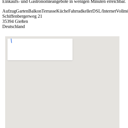
Einkaufs- und Gastronomieangebote in wenigen Minuten erreichbar.
Aufzug
Garten
Balkon
Terrasse
Küche
Fahrradkeller
DSL/Internet
Vollmö
Schiffenbergerweg 21
35394 Gießen
Deutschland