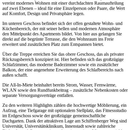
vereint modernes Wohnen mit einer durchdachten Raumaufteilung
auf zwei Ebenen – ideal für eine Einzelperson oder Paare, die Wert
auf Komfort, Design und Privatsphäre legen.
Im unteren Geschoss befindet sich der offen gestaltete Wohn- und
Küchenbereich, der mit seiner hellen und modernen Atmosphäre
den Mittelpunkt des Apartments bildet. Von hier aus gelangen Sie
direkt auf die begrünte Terrasse, die den Wohnraum ins Freie
erweitert und zusätzlichen Platz zum Entspannen bietet.
Über die Treppe erreichen Sie das obere Geschoss, das als privater
Rückzugsbereich konzipiert ist. Hier befinden sich das großzügige
Schlafzimmer, das moderne Badezimmer sowie ein zusätzlicher
Balkon, der eine angenehme Erweiterung des Schlafbereichs nach
außen schafft.
Die All-In-Miete beinhaltet bereits Strom, Wasser, Fernwärme,
WLAN sowie den Rundfunkbeitrag – zusätzliche Nebenkosten oder
separate Versorgungsverträge entfallen.
Zu den weiteren Highlights zählen die hochwertige Möblierung, ein
Aufzug, eine Tiefgarage mit optionalem Stellplatz, das Fitnessstudio
im Erdgeschoss sowie der großzügige gemeinschaftliche
Dachgarten. Dank der attraktiven Lage am Schiffenberger Weg sind
Universität, Universitätsklinikum, Innenstadt sowie zahlreiche