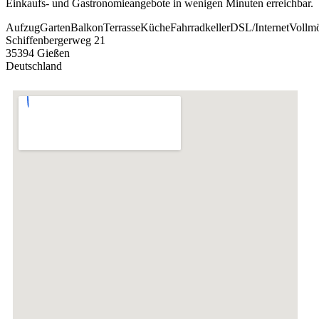
Einkaufs- und Gastronomieangebote in wenigen Minuten erreichbar.
Aufzug
Garten
Balkon
Terrasse
Küche
Fahrradkeller
DSL/Internet
Vollmö
Schiffenbergerweg 21
35394 Gießen
Deutschland