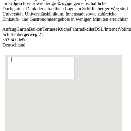
im Erdgeschoss sowie der großzügige gemeinschaftliche
Dachgarten. Dank der attraktiven Lage am Schiffenberger Weg sind
Universität, Universitätsklinikum, Innenstadt sowie zahlreiche
Einkaufs- und Gastronomieangebote in wenigen Minuten erreichbar.
Aufzug
Garten
Balkon
Terrasse
Küche
Fahrradkeller
DSL/Internet
Vollmö
Schiffenbergerweg 21
35394 Gießen
Deutschland