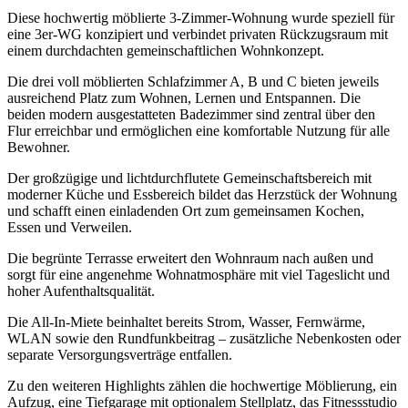
Diese hochwertig möblierte 3-Zimmer-Wohnung wurde speziell für
eine 3er-WG konzipiert und verbindet privaten Rückzugsraum mit
einem durchdachten gemeinschaftlichen Wohnkonzept.
Die drei voll möblierten Schlafzimmer A, B und C bieten jeweils
ausreichend Platz zum Wohnen, Lernen und Entspannen. Die
beiden modern ausgestatteten Badezimmer sind zentral über den
Flur erreichbar und ermöglichen eine komfortable Nutzung für alle
Bewohner.
Der großzügige und lichtdurchflutete Gemeinschaftsbereich mit
moderner Küche und Essbereich bildet das Herzstück der Wohnung
und schafft einen einladenden Ort zum gemeinsamen Kochen,
Essen und Verweilen.
Die begrünte Terrasse erweitert den Wohnraum nach außen und
sorgt für eine angenehme Wohnatmosphäre mit viel Tageslicht und
hoher Aufenthaltsqualität.
Die All-In-Miete beinhaltet bereits Strom, Wasser, Fernwärme,
WLAN sowie den Rundfunkbeitrag – zusätzliche Nebenkosten oder
separate Versorgungsverträge entfallen.
Zu den weiteren Highlights zählen die hochwertige Möblierung, ein
Aufzug, eine Tiefgarage mit optionalem Stellplatz, das Fitnessstudio