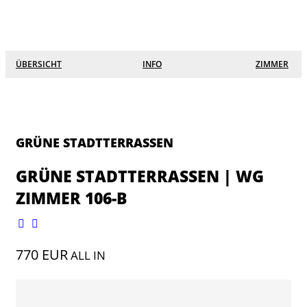
☰
×
Lofts
ÜBERSICHT
INFO
ZIMMER
Grüne Stadtterrassen
Eichgärtenallee
Südanlage
GRÜNE STADTTERRASSEN
Alicenstraße 27
GRÜNE STADTTERRASSEN | WG
ZIMMER 106-B
Keplerstraße
Seltersweg 8
770 EUR
ALL IN
Schanzenstraße
Hein Heckroth Straße 7