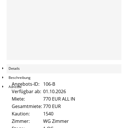
Pestalozzistraße 47
Beethovenstrasse 8
Alicenstraße 2
Alicenstraße 4
Schiffenberger Weg 16
Details
Kontakt
Beschreibung
Angebots-ID:
106-B
FAQ
Adresse
Verfügbar ab:
01.10.2026
Miete:
770 EUR ALL IN
Gesamtmiete:
770 EUR
Kaution:
1540
Zimmer:
WG Zimmer