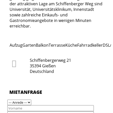
der attraktiven Lage am Schiffenberger Weg sind
Universität, Universitätsklinikum, Innenstadt
sowie zahlreiche Einkaufs- und
Gastronomieangebote in wenigen Minuten
erreichbar.
Aufzug
Garten
Balkon
Terrasse
Küche
Fahrradkeller
DSL/I
Schiffenbergerweg 21
35394 Gießen
Deutschland
MIETANFRAGE