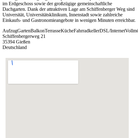
im Erdgeschoss sowie der großzügige gemeinschaftliche
Dachgarten. Dank der attraktiven Lage am Schiffenberger Weg sind
Universität, Universitätsklinikum, Innenstadt sowie zahlreiche
Einkaufs- und Gastronomieangebote in wenigen Minuten erreichbar.
Aufzug
Garten
Balkon
Terrasse
Küche
Fahrradkeller
DSL/Internet
Vollmö
Schiffenbergerweg 21
35394 Gießen
Deutschland