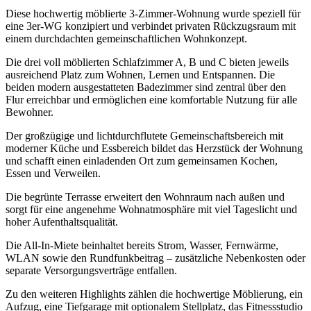
Diese hochwertig möblierte 3-Zimmer-Wohnung wurde speziell für
eine 3er-WG konzipiert und verbindet privaten Rückzugsraum mit
einem durchdachten gemeinschaftlichen Wohnkonzept.
Die drei voll möblierten Schlafzimmer A, B und C bieten jeweils
ausreichend Platz zum Wohnen, Lernen und Entspannen. Die
beiden modern ausgestatteten Badezimmer sind zentral über den
Flur erreichbar und ermöglichen eine komfortable Nutzung für alle
Bewohner.
Der großzügige und lichtdurchflutete Gemeinschaftsbereich mit
moderner Küche und Essbereich bildet das Herzstück der Wohnung
und schafft einen einladenden Ort zum gemeinsamen Kochen,
Essen und Verweilen.
Die begrünte Terrasse erweitert den Wohnraum nach außen und
sorgt für eine angenehme Wohnatmosphäre mit viel Tageslicht und
hoher Aufenthaltsqualität.
Die All-In-Miete beinhaltet bereits Strom, Wasser, Fernwärme,
WLAN sowie den Rundfunkbeitrag – zusätzliche Nebenkosten oder
separate Versorgungsverträge entfallen.
Zu den weiteren Highlights zählen die hochwertige Möblierung, ein
Aufzug, eine Tiefgarage mit optionalem Stellplatz, das Fitnessstudio