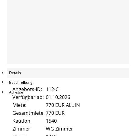
Pestalozzistraße 47
Beethovenstrasse 8
Alicenstraße 2
Alicenstraße 4
Schiffenberger Weg 16
Details
Kontakt
Beschreibung
Angebots-ID:
112-C
FAQ
Adresse
Verfügbar ab:
01.10.2026
Miete:
770 EUR ALL IN
Gesamtmiete:
770 EUR
Kaution:
1540
Zimmer:
WG Zimmer