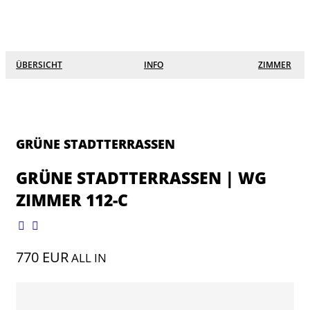
☰
×
Lofts
ÜBERSICHT
INFO
ZIMMER
Grüne Stadtterrassen
Eichgärtenallee
Südanlage
GRÜNE STADTTERRASSEN
Alicenstraße 27
GRÜNE STADTTERRASSEN | WG
ZIMMER 112-C
Keplerstraße
Seltersweg 8
770 EUR
ALL IN
Schanzenstraße
Hein Heckroth Straße 7