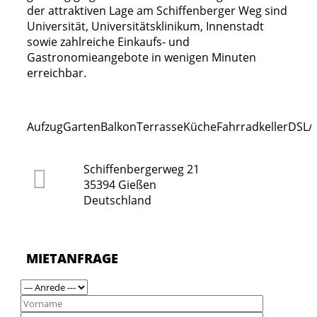
der attraktiven Lage am Schiffenberger Weg sind
Universität, Universitätsklinikum, Innenstadt
sowie zahlreiche Einkaufs- und
Gastronomieangebote in wenigen Minuten
erreichbar.
Aufzug
Garten
Balkon
Terrasse
Küche
Fahrradkeller
DSL/I
Schiffenbergerweg 21
35394 Gießen
Deutschland
MIETANFRAGE