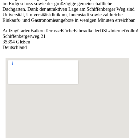
im Erdgeschoss sowie der großzügige gemeinschaftliche
Dachgarten. Dank der attraktiven Lage am Schiffenberger Weg sind
Universität, Universitätsklinikum, Innenstadt sowie zahlreiche
Einkaufs- und Gastronomieangebote in wenigen Minuten erreichbar.
Aufzug
Garten
Balkon
Terrasse
Küche
Fahrradkeller
DSL/Internet
Vollmö
Schiffenbergerweg 21
35394 Gießen
Deutschland