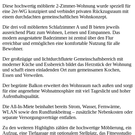
Diese hochwertig möblierte 2-Zimmer-Wohnung wurde speziell für
eine 2er-WG konzipiert und verbindet privaten Rückzugsraum mit
einem durchdachten gemeinschaftlichen Wohnkonzept.
Die drei voll möblierten Schlafzimmer A und B bieten jeweils
ausreichend Platz zum Wohnen, Lernen und Entspannen. Das
modern ausgestattete Badezimmer ist zentral über den Flur
erreichbar und ermöglichen eine komfortable Nutzung für alle
Bewohner.
Der großzügige und lichtdurchflutete Gemeinschaftsbereich mit
moderner Küche und Essbereich bildet das Herzstück der Wohnung
und schafft einen einladenden Ort zum gemeinsamen Kochen,
Essen und Verweilen.
Der begrünte Balkon erweitert den Wohnraum nach außen und sorgt
für eine angenehme Wohnatmosphäre mit viel Tageslicht und hoher
Aufenthaltsqualität.
Die All-In-Miete beinhaltet bereits Strom, Wasser, Fernwärme,
WLAN sowie den Rundfunkbeitrag – zusätzliche Nebenkosten oder
separate Versorgungsverträge entfallen.
Zu den weiteren Highlights zählen die hochwertige Möblierung, ein
Aufzug, eine Tiefgarage mit optionalem Stellplatz, das Fitnessstudio