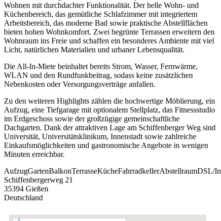
Wohnen mit durchdachter Funktionalität. Der helle Wohn- und
Küchenbereich, das gemütliche Schlafzimmer mit integriertem
Arbeitsbereich, das moderne Bad sowie praktische Abstellflächen
bieten hohen Wohnkomfort. Zwei begrünte Terrassen erweitern den
Wohnraum ins Freie und schaffen ein besonderes Ambiente mit viel
Licht, natürlichen Materialien und urbaner Lebensqualität.
Die All-In-Miete beinhaltet bereits Strom, Wasser, Fernwärme,
WLAN und den Rundfunkbeitrag, sodass keine zusätzlichen
Nebenkosten oder Versorgungsverträge anfallen.
Zu den weiteren Highlights zählen die hochwertige Möblierung, ein
Aufzug, eine Tiefgarage mit optionalem Stellplatz, das Fitnessstudio
im Erdgeschoss sowie der großzügige gemeinschaftliche
Dachgarten. Dank der attraktiven Lage am Schiffenberger Weg sind
Universität, Universitätsklinikum, Innenstadt sowie zahlreiche
Einkaufsmöglichkeiten und gastronomische Angebote in wenigen
Minuten erreichbar.
Aufzug
Garten
Balkon
Terrasse
Küche
Fahrradkeller
Abstellraum
DSL/In
Schiffenbergerweg 21
35394 Gießen
Deutschland