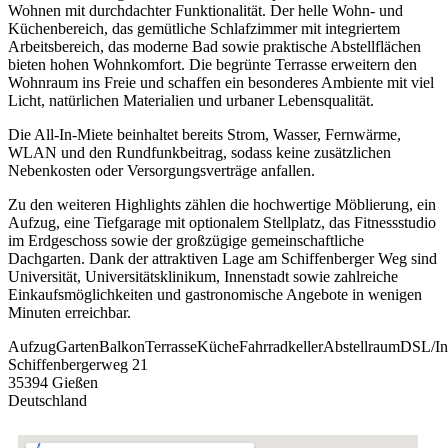
Wohnen mit durchdachter Funktionalität. Der helle Wohn- und
Küchenbereich, das gemütliche Schlafzimmer mit integriertem
Arbeitsbereich, das moderne Bad sowie praktische Abstellflächen
bieten hohen Wohnkomfort. Die begrünte Terrasse erweitern den
Wohnraum ins Freie und schaffen ein besonderes Ambiente mit viel
Licht, natürlichen Materialien und urbaner Lebensqualität.
Die All-In-Miete beinhaltet bereits Strom, Wasser, Fernwärme,
WLAN und den Rundfunkbeitrag, sodass keine zusätzlichen
Nebenkosten oder Versorgungsverträge anfallen.
Zu den weiteren Highlights zählen die hochwertige Möblierung, ein
Aufzug, eine Tiefgarage mit optionalem Stellplatz, das Fitnessstudio
im Erdgeschoss sowie der großzügige gemeinschaftliche
Dachgarten. Dank der attraktiven Lage am Schiffenberger Weg sind
Universität, Universitätsklinikum, Innenstadt sowie zahlreiche
Einkaufsmöglichkeiten und gastronomische Angebote in wenigen
Minuten erreichbar.
Aufzug
Garten
Balkon
Terrasse
Küche
Fahrradkeller
Abstellraum
DSL/In
Schiffenbergerweg 21
35394 Gießen
Deutschland