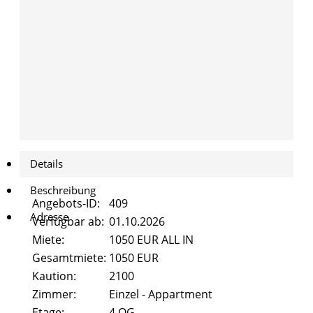
Pestalozzistraße 47
Pestalozzistraße
47
Beethovenstrasse 8
eethovenstrasse
Alicenstraße 2
8
Alicenstraße 4
Alicenstraße 2
Schiffenberger Weg 16
Alicenstraße 4
Details
Kontakt
Schiffenberger
Beschreibung
Weg 16
Angebots-ID:
409
FAQ
Adresse
Verfügbar ab:
01.10.2026
Kontakt
Miete:
1050 EUR ALL IN
Gesamtmiete:
1050 EUR
FAQ
Kaution:
2100
Zimmer:
Einzel - Appartment
Etage:
4.OG