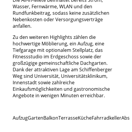
Wasser, Fernwärme, WLAN und den
Rundfunkbeitrag, sodass keine zusätzlichen
Nebenkosten oder Versorgungsverträge
anfallen.
Zu den weiteren Highlights zählen die
hochwertige Möblierung, ein Aufzug, eine
Tiefgarage mit optionalem Stellplatz, das
Fitnessstudio im Erdgeschoss sowie der
großzügige gemeinschaftliche Dachgarten.
Dank der attraktiven Lage am Schiffenberger
Weg sind Universität, Universitätsklinikum,
Innenstadt sowie zahlreiche
Einkaufsmöglichkeiten und gastronomische
Angebote in wenigen Minuten erreichbar.
Aufzug
Garten
Balkon
Terrasse
Küche
Fahrradkeller
Abst