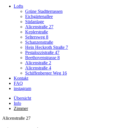
Lofts
Grüne Stadtterrassen
Eichgärtenallee
Südanlage
Alicenstraße 27
Keplerstraße
Seltersweg 8
Schanzenstraße
Hein Heckroth Straße 7
Pestalozzistraße 47
Beethovenstrasse 8
Alicenstraße 2
Alicenstraße 4
Schiffenberger Weg 16
Kontakt
FAQ
instagram
Übersicht
Info
Zimmer
Alicenstraße 27