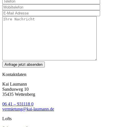
Kontaktdaten
Kai Laumann
Sandusweg 10
35435 Wettenberg
06 41 – 931118 0
vermietung@kai-laumann.de
Lofts