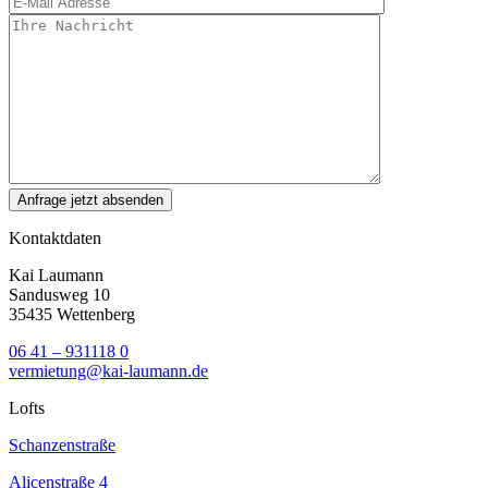
Kontaktdaten
Kai Laumann
Sandusweg 10
35435 Wettenberg
06 41 – 931118 0
vermietung@kai-laumann.de
Lofts
Schanzenstraße
Alicenstraße 4