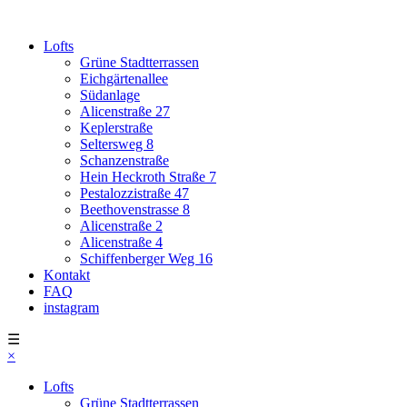
Lofts
Grüne Stadtterrassen
Eichgärtenallee
Südanlage
Alicenstraße 27
Keplerstraße
Seltersweg 8
Schanzenstraße
Hein Heckroth Straße 7
Pestalozzistraße 47
Beethovenstrasse 8
Alicenstraße 2
Alicenstraße 4
Schiffenberger Weg 16
Kontakt
FAQ
instagram
☰
×
Lofts
Grüne Stadtterrassen