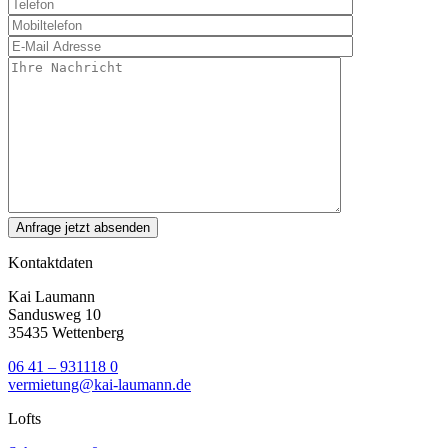
Kontaktdaten
Kai Laumann
Sandusweg 10
35435 Wettenberg
06 41 – 931118 0
vermietung@kai-laumann.de
Lofts