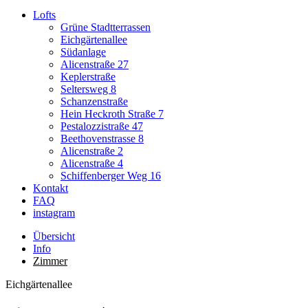
Lofts
Grüne Stadtterrassen
Eichgärtenallee
Südanlage
Alicenstraße 27
Keplerstraße
Seltersweg 8
Schanzenstraße
Hein Heckroth Straße 7
Pestalozzistraße 47
Beethovenstrasse 8
Alicenstraße 2
Alicenstraße 4
Schiffenberger Weg 16
Kontakt
FAQ
instagram
Übersicht
Info
Zimmer
Eichgärtenallee