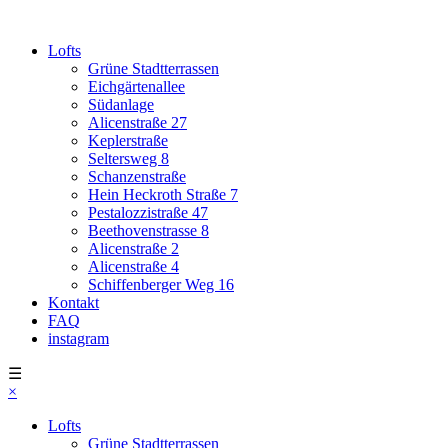
Lofts
Grüne Stadtterrassen
Eichgärtenallee
Südanlage
Alicenstraße 27
Keplerstraße
Seltersweg 8
Schanzenstraße
Hein Heckroth Straße 7
Pestalozzistraße 47
Beethovenstrasse 8
Alicenstraße 2
Alicenstraße 4
Schiffenberger Weg 16
Kontakt
FAQ
instagram
☰
×
Lofts
Grüne Stadtterrassen