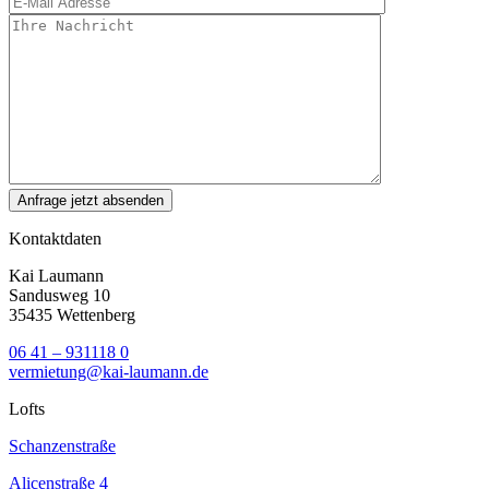
Kontaktdaten
Kai Laumann
Sandusweg 10
35435 Wettenberg
06 41 – 931118 0
vermietung@kai-laumann.de
Lofts
Schanzenstraße
Alicenstraße 4