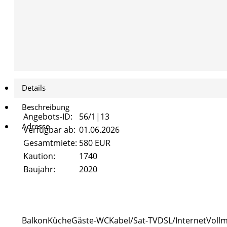
Details
Beschreibung
Angebots-ID:
56/1|13
Adresse
Verfügbar ab:
01.06.2026
Gesamtmiete:
580 EUR
Kaution:
1740
Baujahr:
2020
Balkon
Küche
Gäste-WC
Kabel/Sat-TV
DSL/Internet
Vollm