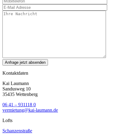
Kontaktdaten
Kai Laumann
Sandusweg 10
35435 Wettenberg
06 41 – 931118 0
vermietung@kai-laumann.de
Lofts
Schanzenstraße