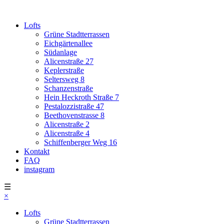
Lofts
Grüne Stadtterrassen
Eichgärtenallee
Südanlage
Alicenstraße 27
Keplerstraße
Seltersweg 8
Schanzenstraße
Hein Heckroth Straße 7
Pestalozzistraße 47
Beethovenstrasse 8
Alicenstraße 2
Alicenstraße 4
Schiffenberger Weg 16
Kontakt
FAQ
instagram
☰
×
Lofts
Grüne Stadtterrassen