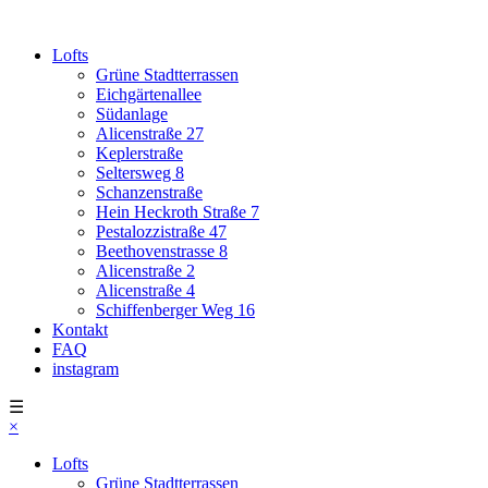
Lofts
Grüne Stadtterrassen
Eichgärtenallee
Südanlage
Alicenstraße 27
Keplerstraße
Seltersweg 8
Schanzenstraße
Hein Heckroth Straße 7
Pestalozzistraße 47
Beethovenstrasse 8
Alicenstraße 2
Alicenstraße 4
Schiffenberger Weg 16
Kontakt
FAQ
instagram
☰
×
Lofts
Grüne Stadtterrassen