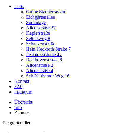
Lofts
Grüne Stadtterrassen
Eichgärtenallee
Südanlage
Alicenstraße 27
Keplerstraße
Seltersweg 8
Schanzenstraße
Hein Heckroth Straße 7
Pestalozzistraße 47
Beethovenstrasse 8
Alicenstraße 2
Alicenstraße 4
Schiffenberger Weg 16
Kontakt
FAQ
instagram
Übersicht
Info
Zimmer
Eichgärtenallee