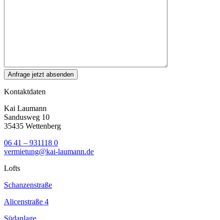
Kontaktdaten
Kai Laumann
Sandusweg 10
35435 Wettenberg
06 41 – 931118 0
vermietung@kai-laumann.de
Lofts
Schanzenstraße
Alicenstraße 4
Südanlage