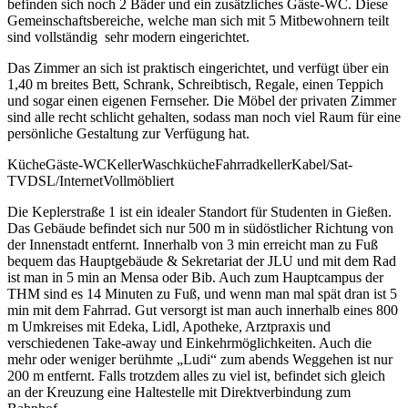
befinden sich noch 2 Bäder und ein zusätzliches Gäste-WC. Diese
Gemeinschaftsbereiche, welche man sich mit 5 Mitbewohnern teilt
sind vollständig sehr modern eingerichtet.
Das Zimmer an sich ist praktisch eingerichtet, und verfügt über ein
1,40 m breites Bett, Schrank, Schreibtisch, Regale, einen Teppich
und sogar einen eigenen Fernseher. Die Möbel der privaten Zimmer
sind alle recht schlicht gehalten, sodass man noch viel Raum für eine
persönliche Gestaltung zur Verfügung hat.
Küche
Gäste-WC
Keller
Waschküche
Fahrradkeller
Kabel/Sat-
TV
DSL/Internet
Vollmöbliert
Die Keplerstraße 1 ist ein idealer Standort für Studenten in Gießen.
Das Gebäude befindet sich nur 500 m in südöstlicher Richtung von
der Innenstadt entfernt. Innerhalb von 3 min erreicht man zu Fuß
bequem das Hauptgebäude & Sekretariat der JLU und mit dem Rad
ist man in 5 min an Mensa oder Bib. Auch zum Hauptcampus der
THM sind es 14 Minuten zu Fuß, und wenn man mal spät dran ist 5
min mit dem Fahrrad. Gut versorgt ist man auch innerhalb eines 800
m Umkreises mit Edeka, Lidl, Apotheke, Arztpraxis und
verschiedenen Take-away und Einkehrmöglichkeiten. Auch die
mehr oder weniger berühmte „Ludi“ zum abends Weggehen ist nur
200 m entfernt. Falls trotzdem alles zu viel ist, befindet sich gleich
an der Kreuzung eine Haltestelle mit Direktverbindung zum