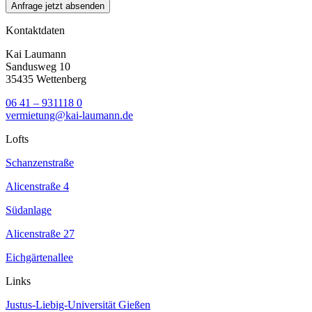
Kontaktdaten
Kai Laumann
Sandusweg 10
35435 Wettenberg
06 41 – 931118 0
vermietung@kai-laumann.de
Lofts
Schanzenstraße
Alicenstraße 4
Südanlage
Alicenstraße 27
Eichgärtenallee
Links
Justus-Liebig-Universität Gießen