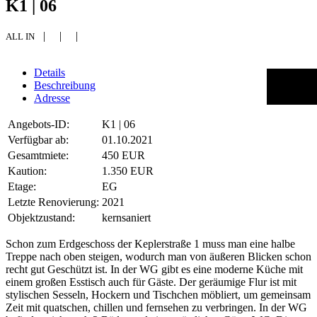
K1 | 06
| | |
ALL IN
Details
Bu
Beschreibung
Adresse
Angebots-ID:
K1 | 06
Verfügbar ab:
01.10.2021
Gesamtmiete:
450 EUR
Kaution:
1.350 EUR
Etage:
EG
Letzte Renovierung:
2021
Objektzustand:
kernsaniert
Schon zum Erdgeschoss der Keplerstraße 1 muss man eine halbe
Treppe nach oben steigen, wodurch man von äußeren Blicken schon
recht gut Geschützt ist. In der WG gibt es eine moderne Küche mit
einem großen Esstisch auch für Gäste. Der geräumige Flur ist mit
stylischen Sesseln, Hockern und Tischchen möbliert, um gemeinsam
Zeit mit quatschen, chillen und fernsehen zu verbringen. In der WG