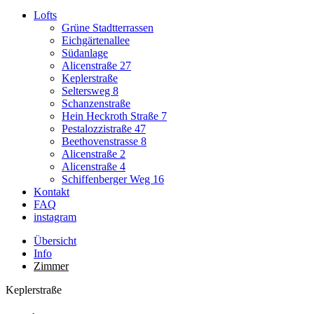
Lofts
Grüne Stadtterrassen
Eichgärtenallee
Südanlage
Alicenstraße 27
Keplerstraße
Seltersweg 8
Schanzenstraße
Hein Heckroth Straße 7
Pestalozzistraße 47
Beethovenstrasse 8
Alicenstraße 2
Alicenstraße 4
Schiffenberger Weg 16
Kontakt
FAQ
instagram
Übersicht
Info
Zimmer
Keplerstraße