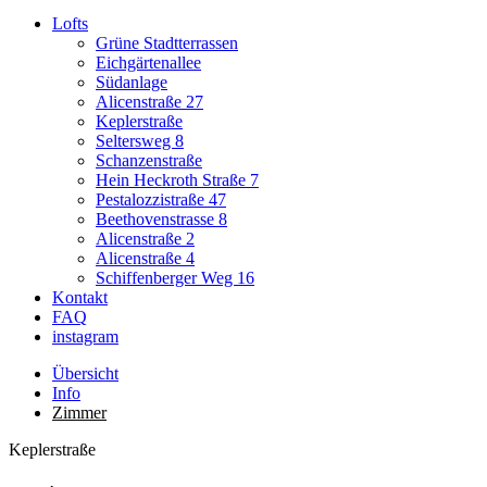
Lofts
Grüne Stadtterrassen
Eichgärtenallee
Südanlage
Alicenstraße 27
Keplerstraße
Seltersweg 8
Schanzenstraße
Hein Heckroth Straße 7
Pestalozzistraße 47
Beethovenstrasse 8
Alicenstraße 2
Alicenstraße 4
Schiffenberger Weg 16
Kontakt
FAQ
instagram
Übersicht
Info
Zimmer
Keplerstraße