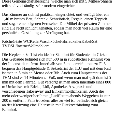
Diese Gemeinschaftsbereiche, welche man sich mit 5 Mitbewohnern
teilt sind vollständig sehr modern eingerichtet.
Das Zimmer an sich ist praktisch eingerichtet, und verfügt über ein
1,40 m breites Bett, Schrank, Schreibtisch, Regale, einen Teppich
und sogar einen eigenen Fernseher. Die Möbel der privaten Zimmer
sind alle recht schlicht gehalten, sodass man noch viel Raum für eine
persönliche Gestaltung zur Verfügung hat.
Küche
Gäste-WC
Keller
Waschküche
Fahrradkeller
Kabel/Sat-
TV
DSL/Internet
Vollmöbliert
Die Keplerstraße 1 ist ein idealer Standort für Studenten in Gießen.
Das Gebäude befindet sich nur 500 m in südöstlicher Richtung von
der Innenstadt entfernt. Innerhalb von 3 min erreicht man zu Fuß
bequem das Hauptgebäude & Sekretariat der JLU und mit dem Rad
ist man in 5 min an Mensa oder Bib. Auch zum Hauptcampus der
THM sind es 14 Minuten zu Fuß, und wenn man mal spät dran ist 5
min mit dem Fahrrad. Gut versorgt ist man auch innerhalb eines 800
m Umkreises mit Edeka, Lidl, Apotheke, Arztpraxis und
verschiedenen Take-away und Einkehrmöglichkeiten. Auch die
mehr oder weniger berühmte „Ludi“ zum abends Weggehen ist nur
200 m entfernt. Falls trotzdem alles zu viel ist, befindet sich gleich
an der Kreuzung eine Haltestelle mit Direktverbindung zum
Bahnhof.