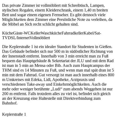
Das private Zimmer ist vollmöbliert mit Schreibtisch, Lampen,
stylischen Regalen, einem Kleiderschrank, einem 1,40 m breiten
Bett und sogar einem eigenen Fernseher. Es gibt dennoch viele
Möglichkeiten dem Zimmer eine Persönliche Note zu verleihen, da
die Möbel an Sich recht schlicht gehalten sind.
Küche
Gäste-WC
Keller
Waschküche
Fahrradkeller
Kabel/Sat-
TV
DSL/Internet
Vollmöbliert
Die Keplerstraße 1 ist ein idealer Standort für Studenten in Gießen.
Das Gebäude befindet sich nur 500 m in südöstlicher Richtung von
der Innenstadt entfernt. Innerhalb von 3 min erreicht man zu Fuß
bequem das Hauptgebäude & Sekretariat der JLU und mit dem Rad
ist man in 5 min an Mensa oder Bib. Auch zum Hauptcampus der
THM sind es 14 Minuten zu Fuß, und wenn man mal spät dran ist 5
min mit dem Fahrrad. Gut versorgt ist man auch innerhalb eines 800
m Umkreises mit Edeka, Lidl, Apotheke, Arztpraxis und
verschiedenen Take-away und Einkehrmöglichkeiten. Auch die
mehr oder weniger berühmte „Ludi“ zum abends Weggehen ist nur
200 m entfernt. Falls trotzdem alles zu viel ist, befindet sich gleich
an der Kreuzung eine Haltestelle mit Direktverbindung zum
Bahnhof.
Keplerstraße 1