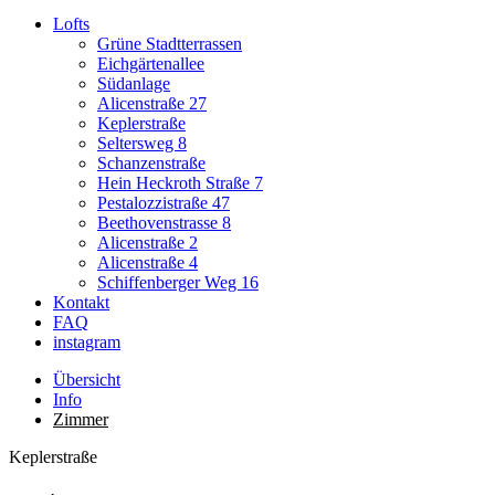
Lofts
Grüne Stadtterrassen
Eichgärtenallee
Südanlage
Alicenstraße 27
Keplerstraße
Seltersweg 8
Schanzenstraße
Hein Heckroth Straße 7
Pestalozzistraße 47
Beethovenstrasse 8
Alicenstraße 2
Alicenstraße 4
Schiffenberger Weg 16
Kontakt
FAQ
instagram
Übersicht
Info
Zimmer
Keplerstraße