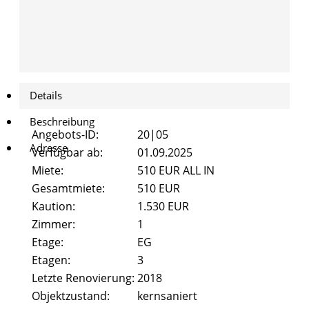
Pestalozzistraße 47
Pestalozzistraße
47
Beethovenstrasse 8
eethovenstrasse
Alicenstraße 2
8
Details
Alicenstraße 4
Alicenstraße 2
Beschreibung
Angebots-ID:
20|05
Schiffenberger Weg 16
Adresse
Alicenstraße 4
Verfügbar ab:
01.09.2025
Miete:
510 EUR ALL IN
Kontakt
Schiffenberger
Gesamtmiete:
510 EUR
Weg 16
Kaution:
1.530 EUR
FAQ
Zimmer:
1
Kontakt
Etage:
EG
Etagen:
3
FAQ
Letzte Renovierung:
2018
Objektzustand:
kernsaniert