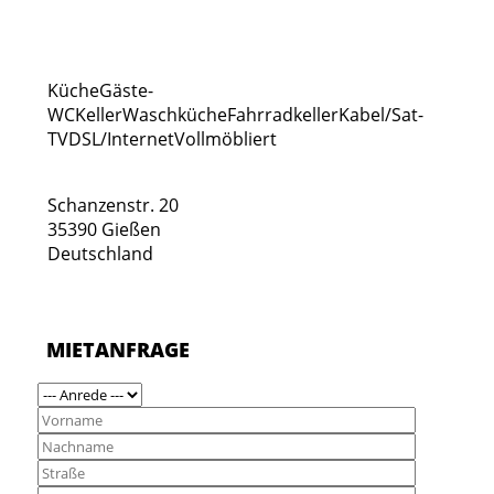
Küche
Gäste-
WC
Keller
Waschküche
Fahrradkeller
Kabel/Sat-
TV
DSL/Internet
Vollmöbliert
Schanzenstr. 20
35390 Gießen
Deutschland
MIETANFRAGE