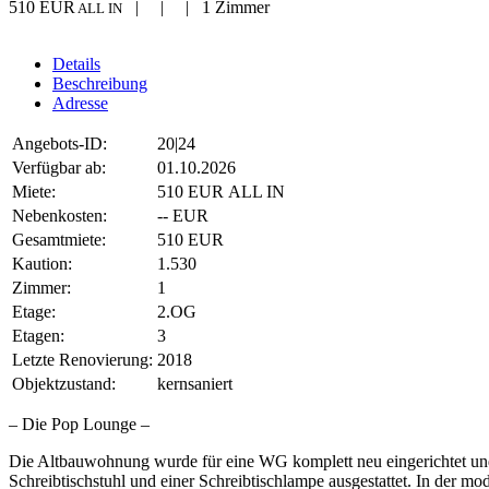
510 EUR
| | | 1 Zimmer
ALL IN
Details
Beschreibung
Adresse
Angebots-ID:
20|24
Verfügbar ab:
01.10.2026
Miete:
510 EUR ALL IN
Nebenkosten:
-- EUR
Gesamtmiete:
510 EUR
Kaution:
1.530
Zimmer:
1
Etage:
2.OG
Etagen:
3
Letzte Renovierung:
2018
Objektzustand:
kernsaniert
– Die Pop Lounge –
Die Altbauwohnung wurde für eine WG komplett neu eingerichtet und 
Schreibtischstuhl und einer Schreibtischlampe ausgestattet. In der