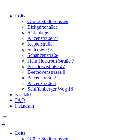
Lofts
Grüne Stadtterrassen
Eichgärtenallee
Südanlage
Alicenstraße 27
Keplerstraße
Seltersweg 8
Schanzenstraße
Hein Heckroth Straße 7
Pestalozzistraße 47
Beethovenstrasse 8
Alicenstraße 2
Alicenstraße 4
Schiffenberger Weg 16
Kontakt
FAQ
instagram
☰
×
Lofts
Grüne Stadtterrassen