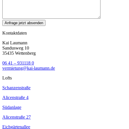
Kontaktdaten
Kai Laumann
Sandusweg 10
35435 Wettenberg
06 41 – 931118 0
vermietung@kai-laumann.de
Lofts
Schanzenstraße
Alicenstraße 4
Südanlage
Alicenstraße 27
Eichgärtenallee