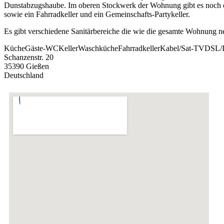
Dunstabzugshaube. Im oberen Stockwerk der Wohnung gibt es noch e
sowie ein Fahrradkeller und ein Gemeinschafts-Partykeller.
Es gibt verschiedene Sanitärbereiche die wie die gesamte Wohnung ne
Küche
Gäste-WC
Keller
Waschküche
Fahrradkeller
Kabel/Sat-TV
DSL/I
Schanzenstr. 20
35390 Gießen
Deutschland