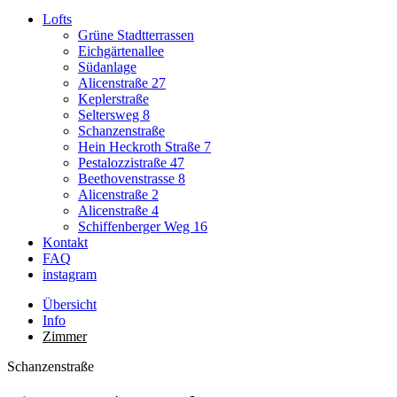
Lofts
Grüne Stadtterrassen
Eichgärtenallee
Südanlage
Alicenstraße 27
Keplerstraße
Seltersweg 8
Schanzenstraße
Hein Heckroth Straße 7
Pestalozzistraße 47
Beethovenstrasse 8
Alicenstraße 2
Alicenstraße 4
Schiffenberger Weg 16
Kontakt
FAQ
instagram
Übersicht
Info
Zimmer
Schanzenstraße