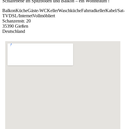
Schlafebene im Spitzboden und Balkon – ein Wohntraum !
Balkon
Küche
Gäste-WC
Keller
Waschküche
Fahrradkeller
Kabel/Sat-
TV
DSL/Internet
Vollmöbliert
Schanzenstr. 20
35390 Gießen
Deutschland