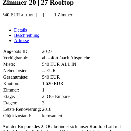
Zimmer 20 | 27 Rooftop
540 EUR
| | | 1 Zimmer
ALL IN
Details
Beschreibung
Adresse
Angebots-ID:
20|27
Verfügbar ab:
ab sofort /nach Absprache
Miete:
540 EUR ALL IN
Nebenkosten:
-- EUR
Gesamtmiete:
540 EUR
Kaution:
1.620 EUR
Zimmer:
1
Etage:
2. OG Empore
Etagen:
3
Letzte Renovierung:
2018
Objektzustand:
kernsaniert
Auf der Empore des 2. OG befindet sich unser Rooftop Loft mit