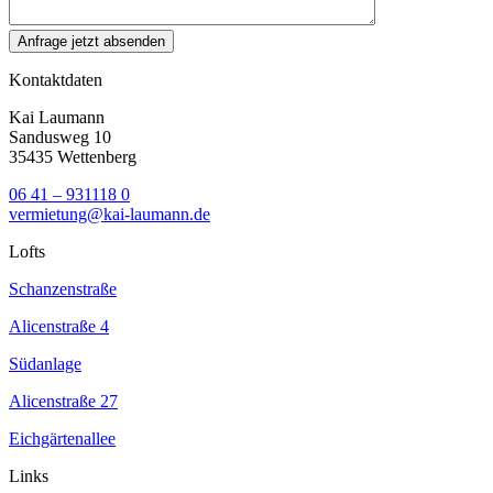
Kontaktdaten
Kai Laumann
Sandusweg 10
35435 Wettenberg
06 41 – 931118 0
vermietung@kai-laumann.de
Lofts
Schanzenstraße
Alicenstraße 4
Südanlage
Alicenstraße 27
Eichgärtenallee
Links