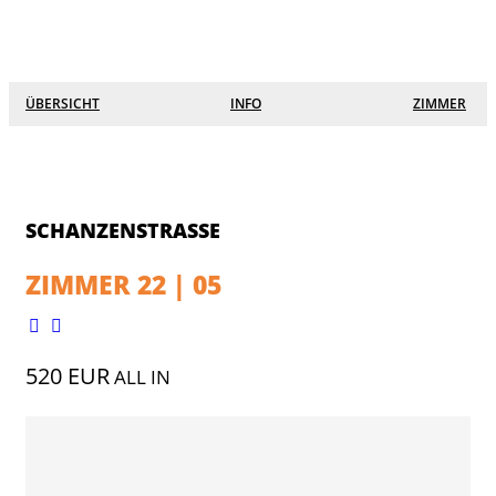
☰
×
Lofts
ÜBERSICHT
INFO
ZIMMER
Grüne Stadtterrassen
Eichgärtenallee
Südanlage
SCHANZENSTRASSE
Alicenstraße 27
ZIMMER 22 | 05
Keplerstraße
Seltersweg 8
520 EUR
ALL IN
Schanzenstraße
Hein Heckroth Straße 7