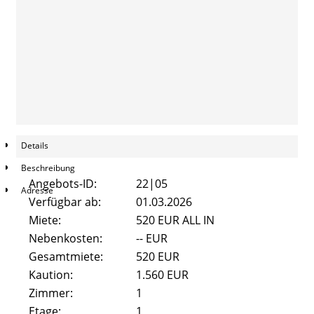
Pestalozzistraße 47
Beethovenstrasse 8
Alicenstraße 2
Alicenstraße 4
Schiffenberger Weg 16
Details
Beschreibung
Kontakt
Angebots-ID:
22|05
Adresse
Verfügbar ab:
01.03.2026
FAQ
Miete:
520 EUR ALL IN
Nebenkosten:
-- EUR
Gesamtmiete:
520 EUR
Kaution:
1.560 EUR
Zimmer:
1
Etage:
1