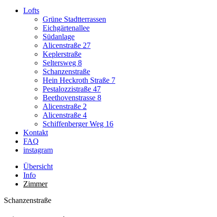
Lofts
Grüne Stadtterrassen
Eichgärtenallee
Südanlage
Alicenstraße 27
Keplerstraße
Seltersweg 8
Schanzenstraße
Hein Heckroth Straße 7
Pestalozzistraße 47
Beethovenstrasse 8
Alicenstraße 2
Alicenstraße 4
Schiffenberger Weg 16
Kontakt
FAQ
instagram
Übersicht
Info
Zimmer
Schanzenstraße