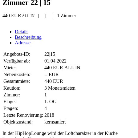
Zimmer 22 | 15
440 EUR
| | | 1 Zimmer
ALL IN
Details
Beschreibung
Adresse
Angebots-ID:
22|15
Verfügbar ab:
01.04.2022
Miete:
440 EUR ALL IN
Nebenkosten:
-- EUR
Gesamtmiete:
440 EUR
Kaution:
3 Monatsmieten
Zimmer:
1
Etage:
1. OG
Etagen:
4
Letzte Renovierung:
2018
Objektzustand:
kernsaniert
In der HipHopLounge wird der Loftcharakter in der Küche