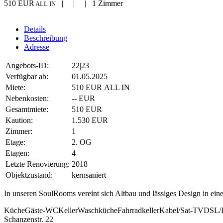
510 EUR
| | | 1 Zimmer
ALL IN
Details
Beschreibung
Adresse
Angebots-ID:
22|23
Verfügbar ab:
01.05.2025
Miete:
510 EUR ALL IN
Nebenkosten:
-- EUR
Gesamtmiete:
510 EUR
Kaution:
1.530 EUR
Zimmer:
1
Etage:
2. OG
Etagen:
4
Letzte Renovierung:
2018
Objektzustand:
kernsaniert
In unseren SoulRooms vereint sich Altbau und lässiges Design in eine
Küche
Gäste-WC
Keller
Waschküche
Fahrradkeller
Kabel/Sat-TV
DSL/I
Schanzenstr. 22