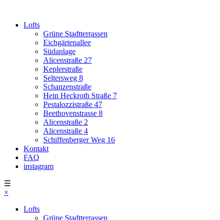
Lofts
Grüne Stadtterrassen
Eichgärtenallee
Südanlage
Alicenstraße 27
Keplerstraße
Seltersweg 8
Schanzenstraße
Hein Heckroth Straße 7
Pestalozzistraße 47
Beethovenstrasse 8
Alicenstraße 2
Alicenstraße 4
Schiffenberger Weg 16
Kontakt
FAQ
instagram
☰
×
Lofts
Grüne Stadtterrassen