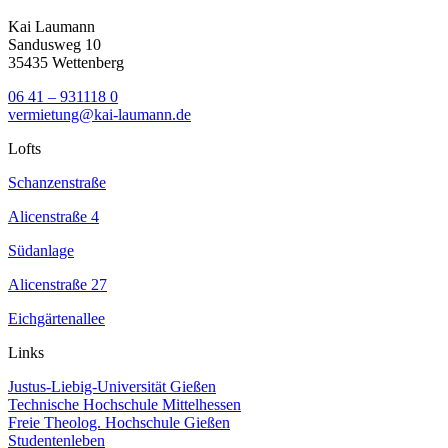
Kai Laumann
Sandusweg 10
35435 Wettenberg
06 41 – 931118 0
vermietung@kai-laumann.de
Lofts
Schanzenstraße
Alicenstraße 4
Südanlage
Alicenstraße 27
Eichgärtenallee
Links
Justus-Liebig-Universität Gießen
Technische Hochschule Mittelhessen
Freie Theolog. Hochschule Gießen
Studentenleben