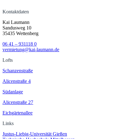
Kontaktdaten
Kai Laumann
Sandusweg 10
35435 Wettenberg
06 41 – 931118 0
vermietung@kai-laumann.de
Lofts
Schanzenstraße
Alicenstraße 4
Südanlage
Alicenstraße 27
Eichgärtenallee
Links
Justus-Liebig-Universität Gießen