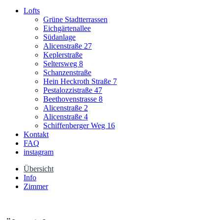
Lofts
Grüne Stadtterrassen
Eichgärtenallee
Südanlage
Alicenstraße 27
Keplerstraße
Seltersweg 8
Schanzenstraße
Hein Heckroth Straße 7
Pestalozzistraße 47
Beethovenstrasse 8
Alicenstraße 2
Alicenstraße 4
Schiffenberger Weg 16
Kontakt
FAQ
instagram
Übersicht
Info
Zimmer