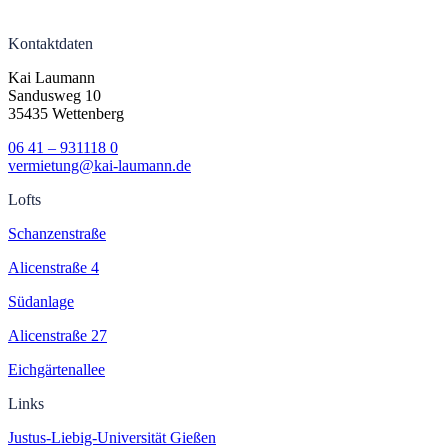
Kontaktdaten
Kai Laumann
Sandusweg 10
35435 Wettenberg
06 41 – 931118 0
vermietung@kai-laumann.de
Lofts
Schanzenstraße
Alicenstraße 4
Südanlage
Alicenstraße 27
Eichgärtenallee
Links
Justus-Liebig-Universität Gießen