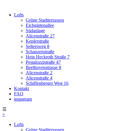
Lofts
Grüne Stadtterrassen
Eichgärtenallee
Südanlage
Alicenstraße 27
Keplerstraße
Seltersweg 8
Schanzenstraße
Hein Heckroth Straße 7
Pestalozzistraße 47
Beethovenstrasse 8
Alicenstraße 2
Alicenstraße 4
Schiffenberger Weg 16
Kontakt
FAQ
instagram
☰
×
Lofts
Grüne Stadtterrassen