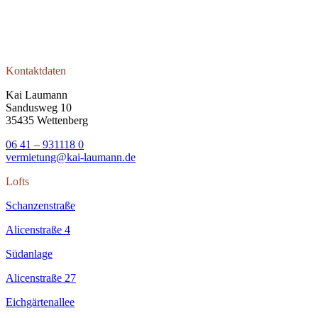
Kontaktdaten
Kai Laumann
Sandusweg 10
35435 Wettenberg
06 41 – 931118 0
vermietung@kai-laumann.de
Lofts
Schanzenstraße
Alicenstraße 4
Südanlage
Alicenstraße 27
Eichgärtenallee