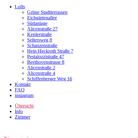
Lofts
Grüne Stadtterrassen
Eichgärtenallee
Südanlage
Alicenstraße 27
Keplerstraße
Seltersweg 8
Schanzenstraße
Hein Heckroth Straße 7
Pestalozzistraße 47
Beethovenstrasse 8
Alicenstraße 2
Alicenstraße 4
Schiffenberger Weg 16
Kontakt
FAQ
instagram
Übersicht
Info
Zimmer