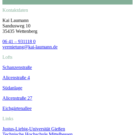
Kontaktdaten
Kai Laumann
Sandusweg 10
35435 Wettenberg
06 41 – 931118 0
vermietung@kai-laumann.de
Lofts
Schanzenstraße
Alicenstraße 4
Südanlage
Alicenstraße 27
Eichgärtenallee
Links
Justus-Liebig-Universität Gießen
Technische Hochschule Mittelhessen