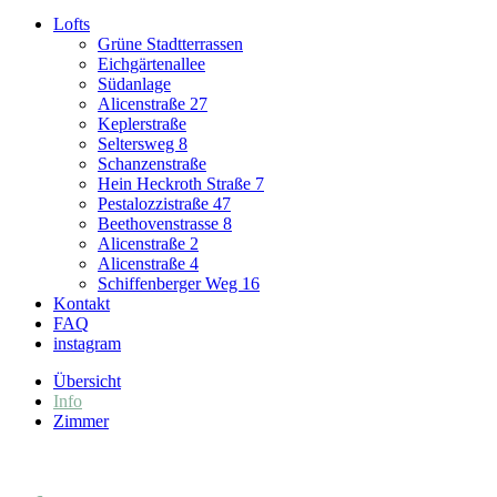
Lofts
Grüne Stadtterrassen
Eichgärtenallee
Südanlage
Alicenstraße 27
Keplerstraße
Seltersweg 8
Schanzenstraße
Hein Heckroth Straße 7
Pestalozzistraße 47
Beethovenstrasse 8
Alicenstraße 2
Alicenstraße 4
Schiffenberger Weg 16
Kontakt
FAQ
instagram
Übersicht
Info
Zimmer