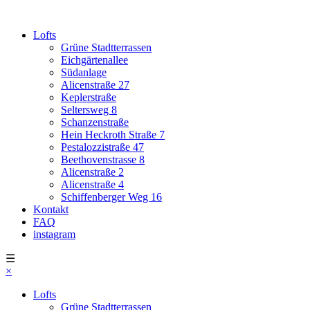
Lofts
Grüne Stadtterrassen
Eichgärtenallee
Südanlage
Alicenstraße 27
Keplerstraße
Seltersweg 8
Schanzenstraße
Hein Heckroth Straße 7
Pestalozzistraße 47
Beethovenstrasse 8
Alicenstraße 2
Alicenstraße 4
Schiffenberger Weg 16
Kontakt
FAQ
instagram
☰
×
Lofts
Grüne Stadtterrassen