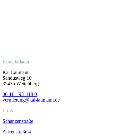
Kontaktdaten
Kai Laumann
Sandusweg 10
35435 Wettenberg
06 41 – 931118 0
vermietung@kai-laumann.de
Lofts
Schanzenstraße
Alicenstraße 4